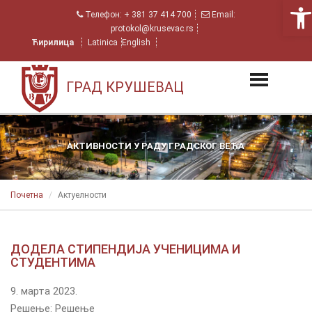
Open
Телефон:
+ 381 37 414 700
Email:
protokol@krusevac.rs
Ћирилица
Latinica
English
ГРАД КРУШЕВАЦ
АКТИВНОСТИ У РАДУ ГРАДСКОГ ВЕЋА
Почетна
Актуeлности
ДОДЕЛА СТИПЕНДИЈА УЧЕНИЦИМА И
СТУДЕНТИМА
9. марта 2023.
Решење: Решење