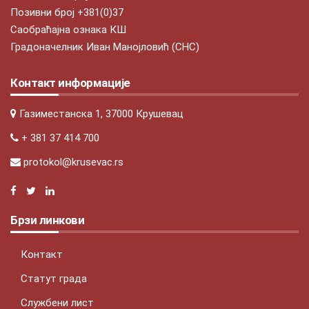
Позивни број +381(0)37
Саобраћајна ознака КШ
Градоначелник Иван Манојловић (СНС)
Контакт информације
Газиместанска 1, 37000 Крушевац
+ 381 37 414 700
protokol@krusevac.rs
Брзи линкови
Контакт
Статут града
Службени лист