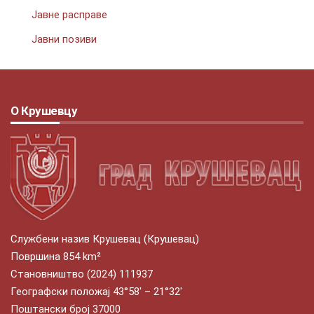
Јавне расправе
Јавни позиви
О Крушевцу
Службени назив Крушевац (Крушевац)
Површина 854 km²
Становништво (2024) 111937
Географски положај 43°58′ – 21°32′
Поштански број 37000