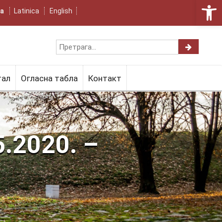
Open 
ца
Latinica
English
тал
Огласна табла
Контакт
.2020. –