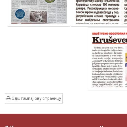
Одштампај ову страницу