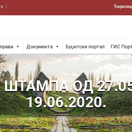
rs
Ћирили
управа
Документа
Буџетски портал
ГИС Пор
ШТАМПА ОД 27.05
19.06.2020.