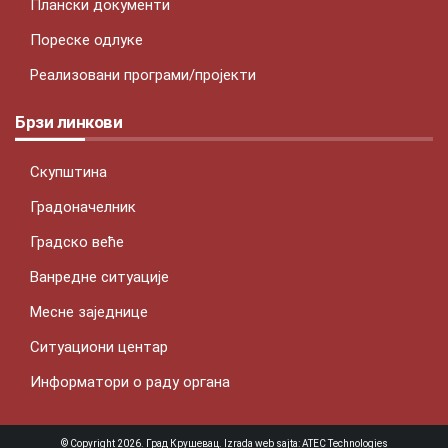
Плански документи
Пореске одлуке
Реализовани програми/пројекти
Брзи линкови
Скупштина
Градоначелник
Градско веће
Ванредне ситуације
Месне заједнице
Ситуациони центар
Информатори о раду органа
© Copyright 2026. Град Крушевац. Izrada web sajta:
ATEC Technologies