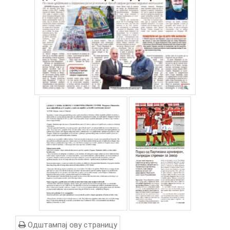
Одштампај ову страницу