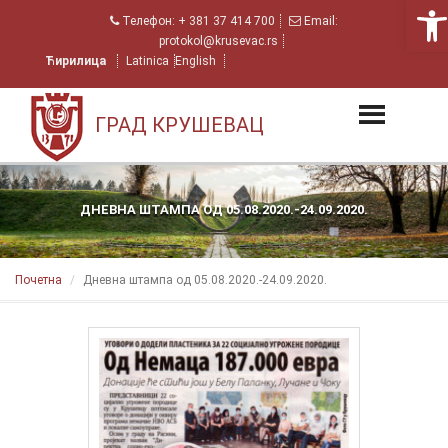
Open
Телефон:
+ 381 37 414 700
Email:
protokol@krusevac.rs
Ћирилица
Latinica
English
ГРАД КРУШЕВАЦ
ДНЕВНА ШТАМПА ОД 05.08.2020.-24.09.2020.
Почетна
Дневна штампа од 05.08.2020.-24.09.2020.