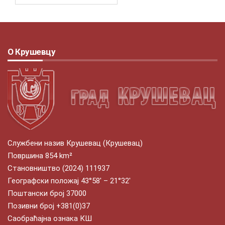
О Крушевцу
Службени назив Крушевац (Крушевац)
Површина 854 km²
Становништво (2024) 111937
Географски положај 43°58′ – 21°32′
Поштански број 37000
Позивни број +381(0)37
Саобраћајна ознака КШ